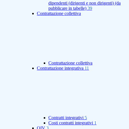
dipendenti (dirigenti e non dirigenti) (da
pubblicare in tabelle)
39
Contrattazione collettiva
Contrattazione collettiva
Contrattazione integrativa
11
Contratti integrativi
5
Costi contratti integrativi
1
OIV
3