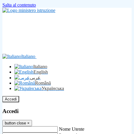
Salta al contenuto
Italiano
Italiano
English
عربى
Română
Українська
Accedi
Accedi
button close
×
Nome Utente