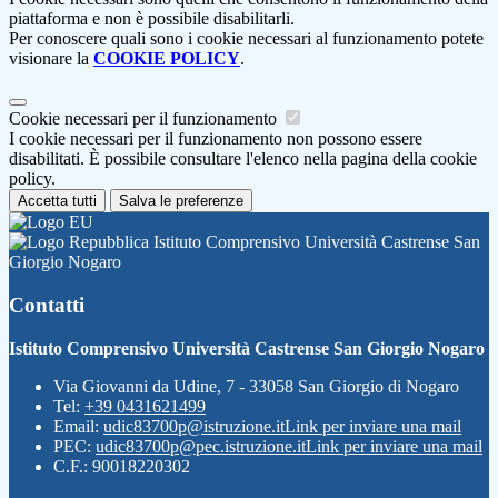
piattaforma e non è possibile disabilitarli.
Per conoscere quali sono i cookie necessari al funzionamento potete
visionare la
COOKIE POLICY
.
Cookie necessari per il funzionamento
I cookie necessari per il funzionamento non possono essere
disabilitati. È possibile consultare l'elenco nella pagina della cookie
policy.
Accetta tutti
Salva le preferenze
Istituto Comprensivo Università Castrense San
Giorgio Nogaro
Contatti
Istituto Comprensivo Università Castrense San Giorgio Nogaro
Via Giovanni da Udine, 7 - 33058 San Giorgio di Nogaro
Tel:
+39 0431621499
Email:
udic83700p@istruzione.it
Link per inviare una mail
PEC:
udic83700p@pec.istruzione.it
Link per inviare una mail
C.F.: 90018220302