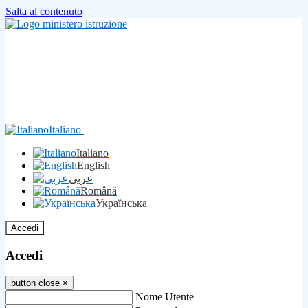
Salta al contenuto
Italiano
Italiano
English
عربى
Română
Українська
Accedi
Accedi
button close
×
Nome Utente