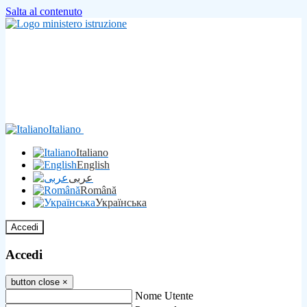
Salta al contenuto
Italiano
Italiano
English
عربى
Română
Українська
Accedi
Accedi
button close
×
Nome Utente