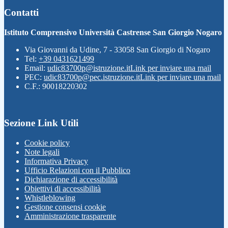
Contatti
Istituto Comprensivo Università Castrense San Giorgio Nogaro
Via Giovanni da Udine, 7 - 33058 San Giorgio di Nogaro
Tel:
+39 0431621499
Email:
udic83700p@istruzione.it
Link per inviare una mail
PEC:
udic83700p@pec.istruzione.it
Link per inviare una mail
C.F.: 90018220302
Sezione Link Utili
Cookie policy
Note legali
Informativa Privacy
Ufficio Relazioni con il Pubblico
Dichiarazione di accessibilità
Obiettivi di accessibilità
Whistleblowing
Gestione consensi cookie
Amministrazione trasparente