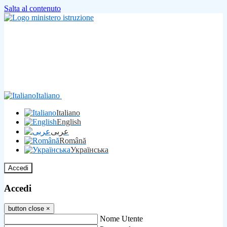
Salta al contenuto
Italiano
Italiano
English
عربى
Română
Українська
Accedi
Accedi
button close
×
Nome Utente