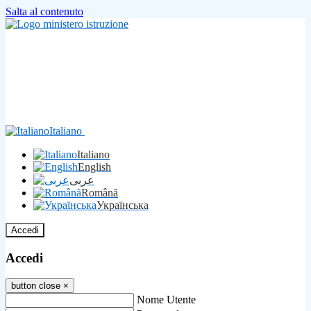
Salta al contenuto
Italiano
Italiano
English
عربى
Română
Українська
Accedi
Accedi
button close
×
Nome Utente