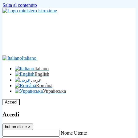
Salta al contenuto
Italiano
Italiano
English
عربى
Română
Українська
Accedi
Accedi
button close
×
Nome Utente