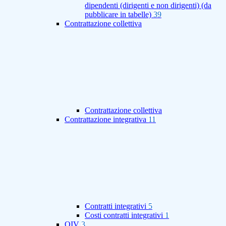
dipendenti (dirigenti e non dirigenti) (da
pubblicare in tabelle)
39
Contrattazione collettiva
Contrattazione collettiva
Contrattazione integrativa
11
Contratti integrativi
5
Costi contratti integrativi
1
OIV
3