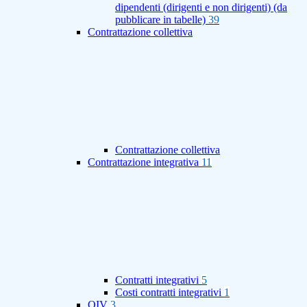
dipendenti (dirigenti e non dirigenti) (da
pubblicare in tabelle)
39
Contrattazione collettiva
Contrattazione collettiva
Contrattazione integrativa
11
Contratti integrativi
5
Costi contratti integrativi
1
OIV
3