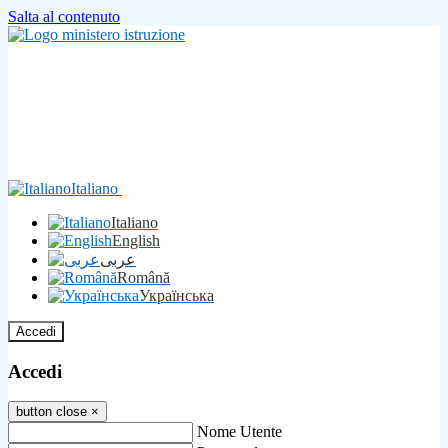
Salta al contenuto
Italiano
Italiano
English
عربى
Română
Українська
Accedi
Accedi
button close
×
Nome Utente