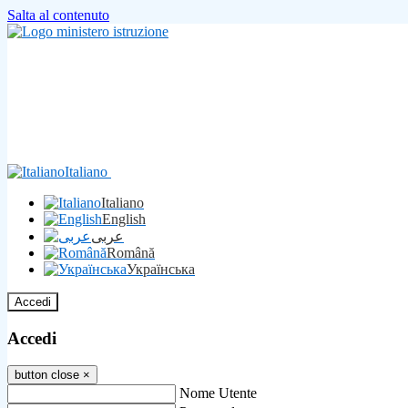
Salta al contenuto
Italiano
Italiano
English
عربى
Română
Українська
Accedi
Accedi
button close
×
Nome Utente