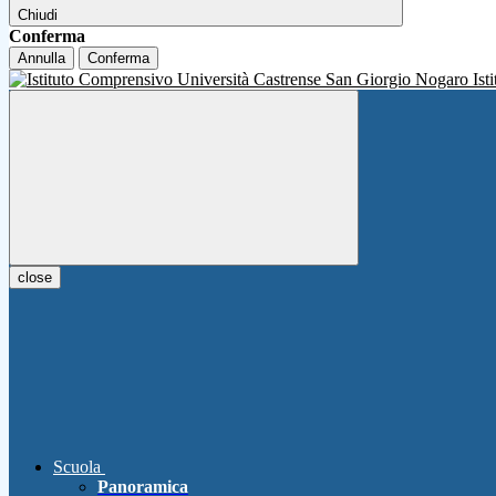
Chiudi
Conferma
Annulla
Conferma
Ist
close
Scuola
Panoramica