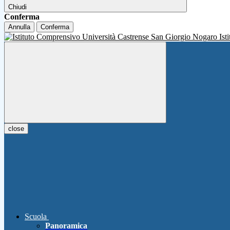
Chiudi
Conferma
Annulla
Conferma
Ist
close
Scuola
Panoramica