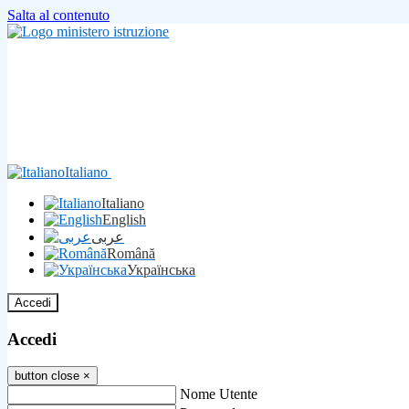
Salta al contenuto
Italiano
Italiano
English
عربى
Română
Українська
Accedi
Accedi
button close
×
Nome Utente