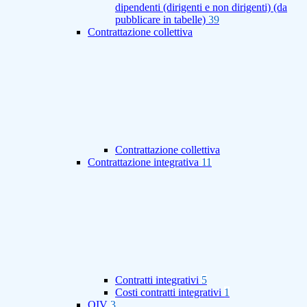
dipendenti (dirigenti e non dirigenti) (da
pubblicare in tabelle)
39
Contrattazione collettiva
Contrattazione collettiva
Contrattazione integrativa
11
Contratti integrativi
5
Costi contratti integrativi
1
OIV
3