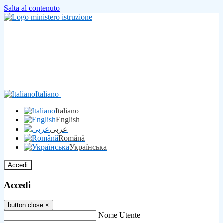
Salta al contenuto
Italiano
Italiano
English
عربى
Română
Українська
Accedi
Accedi
button close
×
Nome Utente