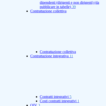
dipendenti (dirigenti e non dirigenti) (da
pubblicare in tabelle)
39
Contrattazione collettiva
Contrattazione collettiva
Contrattazione integrativa
11
Contratti integrativi
5
Costi contratti integrativi
1
OIV
3