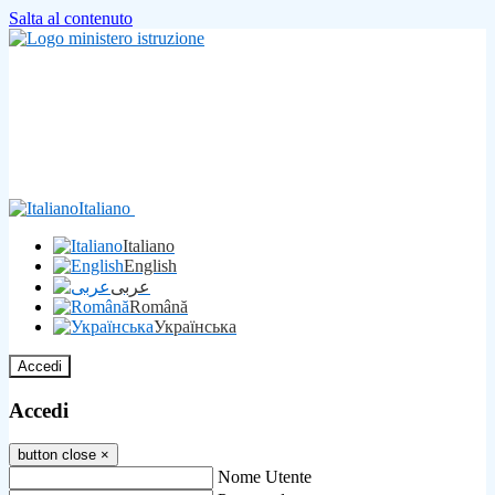
Salta al contenuto
Italiano
Italiano
English
عربى
Română
Українська
Accedi
Accedi
button close
×
Nome Utente