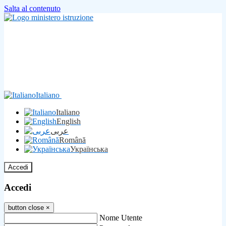
Salta al contenuto
Italiano
Italiano
English
عربى
Română
Українська
Accedi
Accedi
button close
×
Nome Utente