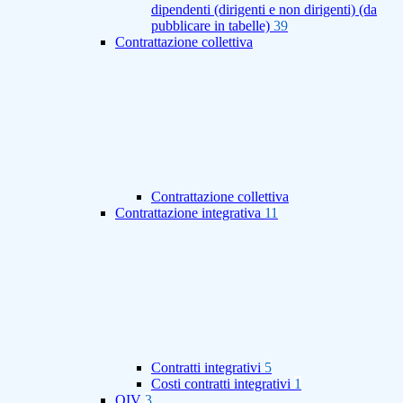
dipendenti (dirigenti e non dirigenti) (da
pubblicare in tabelle)
39
Contrattazione collettiva
Contrattazione collettiva
Contrattazione integrativa
11
Contratti integrativi
5
Costi contratti integrativi
1
OIV
3