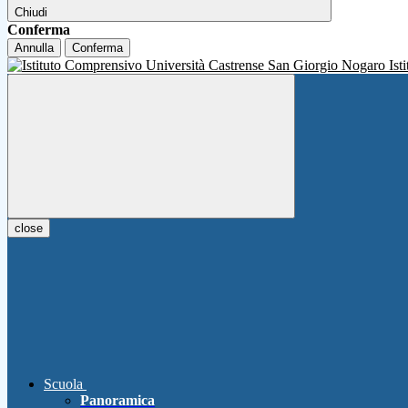
Chiudi
Conferma
Annulla
Conferma
Ist
close
Scuola
Panoramica