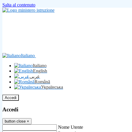
Salta al contenuto
Italiano
Italiano
English
عربى
Română
Українська
Accedi
Accedi
button close
×
Nome Utente