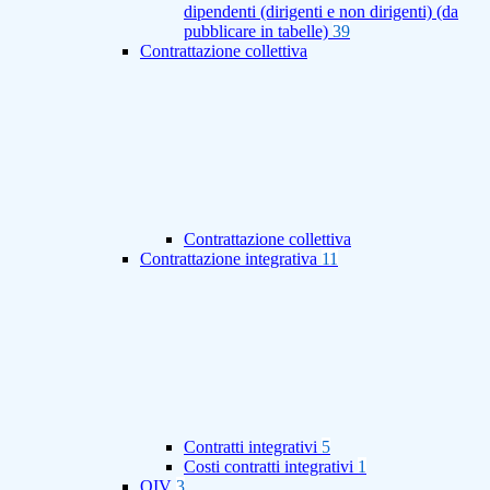
dipendenti (dirigenti e non dirigenti) (da
pubblicare in tabelle)
39
Contrattazione collettiva
Contrattazione collettiva
Contrattazione integrativa
11
Contratti integrativi
5
Costi contratti integrativi
1
OIV
3