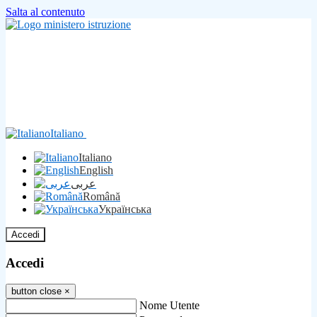
Salta al contenuto
Italiano
Italiano
English
عربى
Română
Українська
Accedi
Accedi
button close
×
Nome Utente