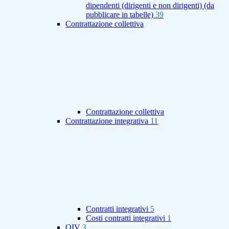
dipendenti (dirigenti e non dirigenti) (da
pubblicare in tabelle)
39
Contrattazione collettiva
Contrattazione collettiva
Contrattazione integrativa
11
Contratti integrativi
5
Costi contratti integrativi
1
OIV
3