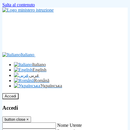
Salta al contenuto
Italiano
Italiano
English
عربى
Română
Українська
Accedi
Accedi
button close
×
Nome Utente