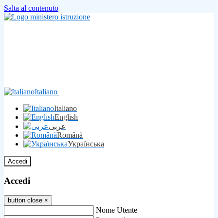
Salta al contenuto
Italiano
Italiano
English
عربى
Română
Українська
Accedi
Accedi
button close
×
Nome Utente