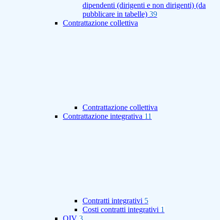
dipendenti (dirigenti e non dirigenti) (da
pubblicare in tabelle)
39
Contrattazione collettiva
Contrattazione collettiva
Contrattazione integrativa
11
Contratti integrativi
5
Costi contratti integrativi
1
OIV
3