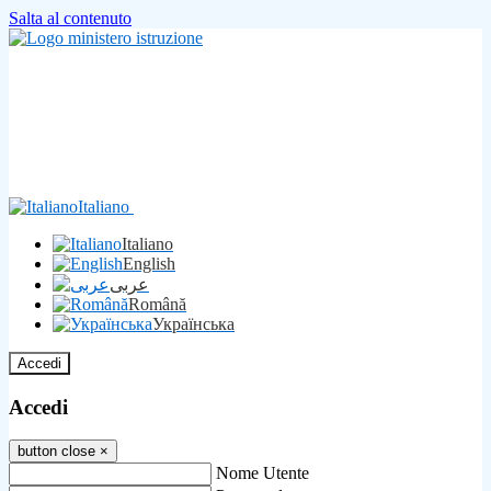
Salta al contenuto
Italiano
Italiano
English
عربى
Română
Українська
Accedi
Accedi
button close
×
Nome Utente