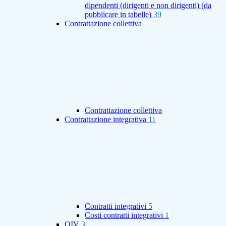
dipendenti (dirigenti e non dirigenti) (da
pubblicare in tabelle)
39
Contrattazione collettiva
Contrattazione collettiva
Contrattazione integrativa
11
Contratti integrativi
5
Costi contratti integrativi
1
OIV
3