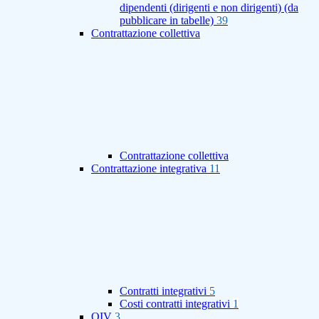
dipendenti (dirigenti e non dirigenti) (da
pubblicare in tabelle)
39
Contrattazione collettiva
Contrattazione collettiva
Contrattazione integrativa
11
Contratti integrativi
5
Costi contratti integrativi
1
OIV
3