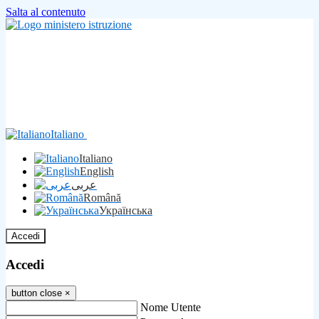
Salta al contenuto
Italiano
Italiano
English
عربى
Română
Українська
Accedi
Accedi
button close
×
Nome Utente