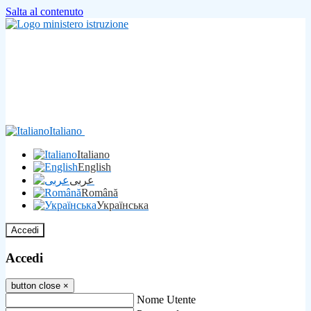
Salta al contenuto
Italiano
Italiano
English
عربى
Română
Українська
Accedi
Accedi
button close
×
Nome Utente