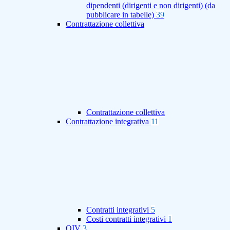
dipendenti (dirigenti e non dirigenti) (da
pubblicare in tabelle)
39
Contrattazione collettiva
Contrattazione collettiva
Contrattazione integrativa
11
Contratti integrativi
5
Costi contratti integrativi
1
OIV
3