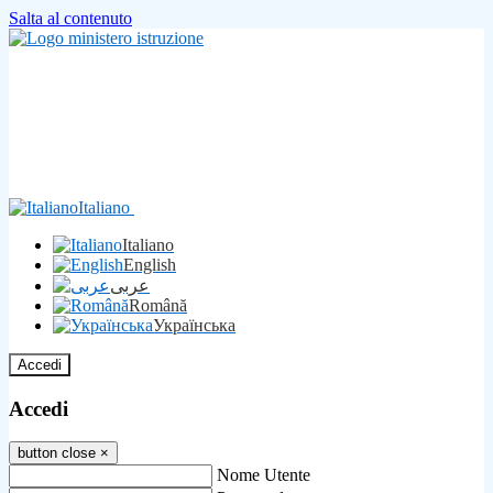
Salta al contenuto
Italiano
Italiano
English
عربى
Română
Українська
Accedi
Accedi
button close
×
Nome Utente