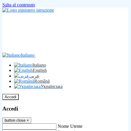
Salta al contenuto
Italiano
Italiano
English
عربى
Română
Українська
Accedi
Accedi
button close
×
Nome Utente