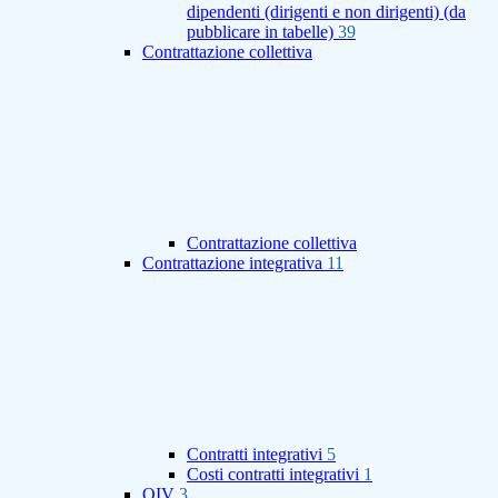
dipendenti (dirigenti e non dirigenti) (da
pubblicare in tabelle)
39
Contrattazione collettiva
Contrattazione collettiva
Contrattazione integrativa
11
Contratti integrativi
5
Costi contratti integrativi
1
OIV
3