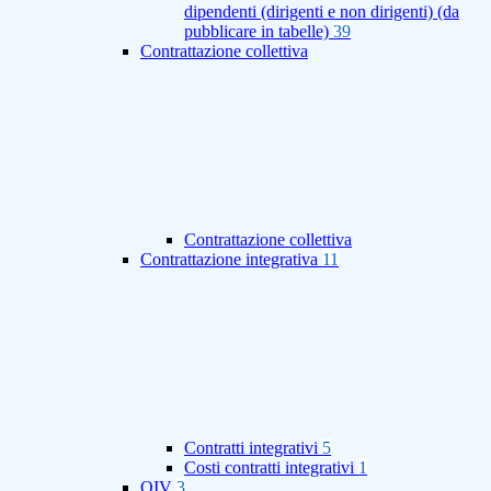
dipendenti (dirigenti e non dirigenti) (da
pubblicare in tabelle)
39
Contrattazione collettiva
Contrattazione collettiva
Contrattazione integrativa
11
Contratti integrativi
5
Costi contratti integrativi
1
OIV
3