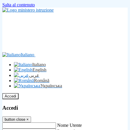
Salta al contenuto
Italiano
Italiano
English
عربى
Română
Українська
Accedi
Accedi
button close
×
Nome Utente