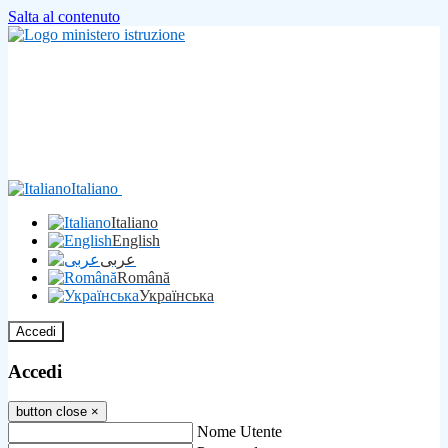
Salta al contenuto
Italiano
Italiano
English
عربى
Română
Українська
Accedi
Accedi
button close
×
Nome Utente