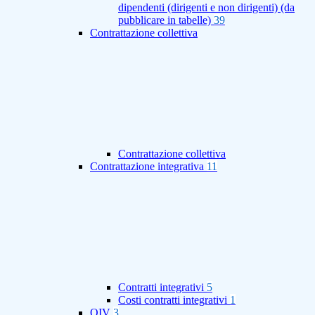
dipendenti (dirigenti e non dirigenti) (da
pubblicare in tabelle)
39
Contrattazione collettiva
Contrattazione collettiva
Contrattazione integrativa
11
Contratti integrativi
5
Costi contratti integrativi
1
OIV
3