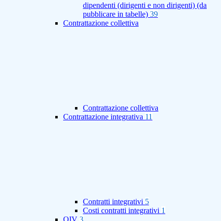
dipendenti (dirigenti e non dirigenti) (da
pubblicare in tabelle)
39
Contrattazione collettiva
Contrattazione collettiva
Contrattazione integrativa
11
Contratti integrativi
5
Costi contratti integrativi
1
OIV
3