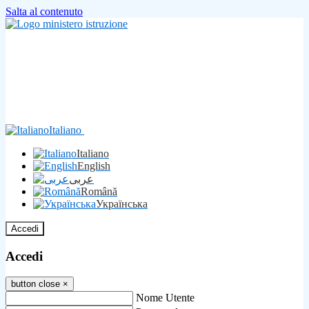
Salta al contenuto
Italiano
Italiano
English
عربى
Română
Українська
Accedi
Accedi
button close
×
Nome Utente