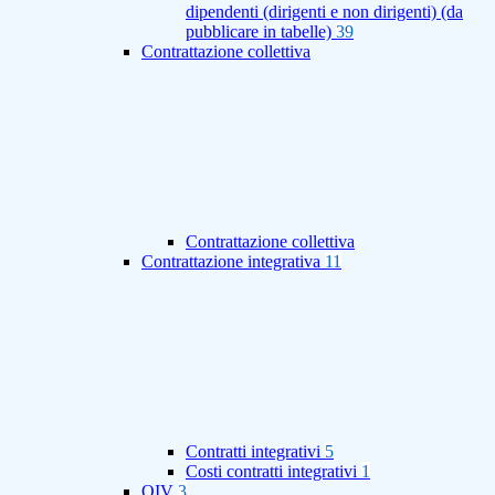
dipendenti (dirigenti e non dirigenti) (da
pubblicare in tabelle)
39
Contrattazione collettiva
Contrattazione collettiva
Contrattazione integrativa
11
Contratti integrativi
5
Costi contratti integrativi
1
OIV
3