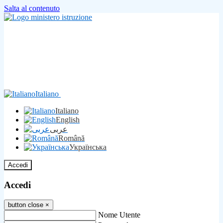
Salta al contenuto
Italiano
Italiano
English
عربى
Română
Українська
Accedi
Accedi
button close
×
Nome Utente