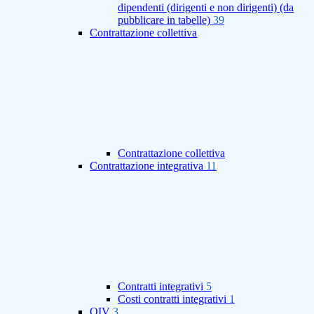
dipendenti (dirigenti e non dirigenti) (da
pubblicare in tabelle)
39
Contrattazione collettiva
Contrattazione collettiva
Contrattazione integrativa
11
Contratti integrativi
5
Costi contratti integrativi
1
OIV
3