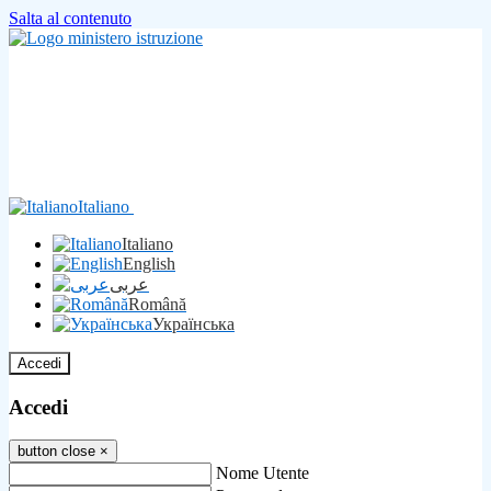
Salta al contenuto
Italiano
Italiano
English
عربى
Română
Українська
Accedi
Accedi
button close
×
Nome Utente