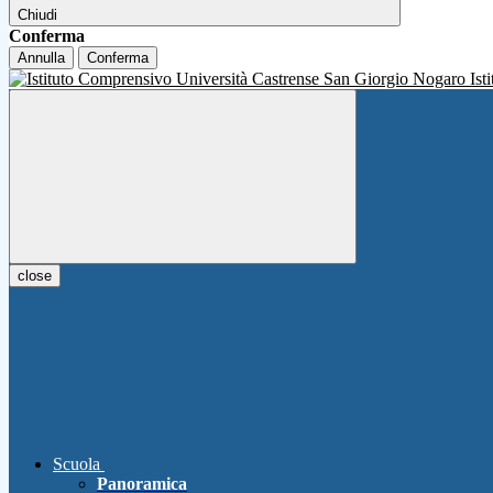
Chiudi
Conferma
Annulla
Conferma
Ist
close
Scuola
Panoramica