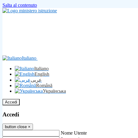
Salta al contenuto
Italiano
Italiano
English
عربى
Română
Українська
Accedi
Accedi
button close
×
Nome Utente