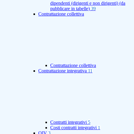
dipendenti (dirigenti e non dirigenti) (da
pubblicare in tabelle)
39
Contrattazione collettiva
Contrattazione collettiva
Contrattazione integrativa
11
Contratti integrativi
5
Costi contratti integrativi
1
OIV
3