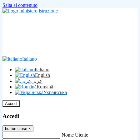
Salta al contenuto
Italiano
Italiano
English
عربى
Română
Українська
Accedi
Accedi
button close
×
Nome Utente