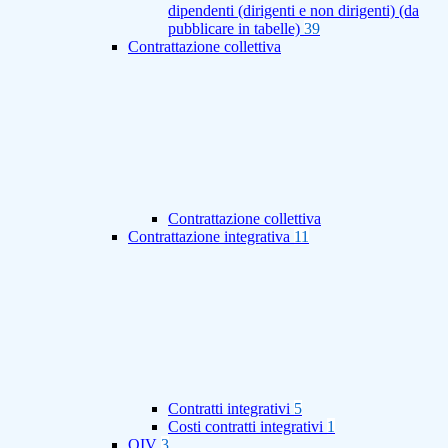
dipendenti (dirigenti e non dirigenti) (da
pubblicare in tabelle)
39
Contrattazione collettiva
Contrattazione collettiva
Contrattazione integrativa
11
Contratti integrativi
5
Costi contratti integrativi
1
OIV
3