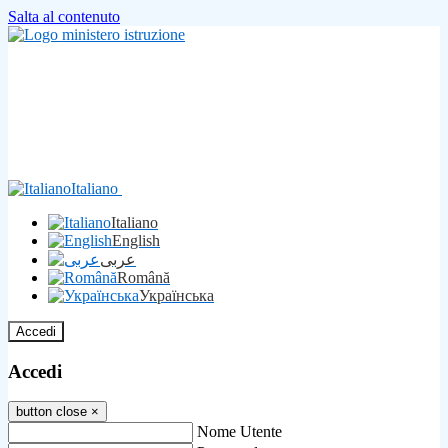
Salta al contenuto
Italiano
Italiano
English
عربى
Română
Українська
Accedi
Accedi
button close
×
Nome Utente