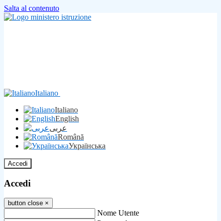
Salta al contenuto
Italiano
Italiano
English
عربى
Română
Українська
Accedi
Accedi
button close
×
Nome Utente