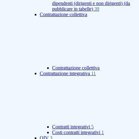
dipendenti (dirigenti e non dirigenti) (da
pubblicare in tabelle)
39
Contrattazione collettiva
Contrattazione collettiva
Contrattazione integrativa
11
Contratti integrativi
5
Costi contratti integrativi
1
OIV
3