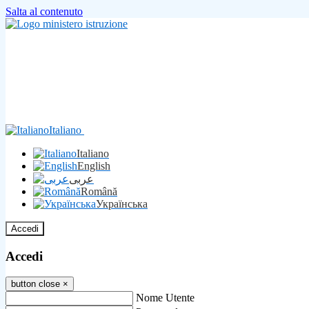
Salta al contenuto
Italiano
Italiano
English
عربى
Română
Українська
Accedi
Accedi
button close
×
Nome Utente