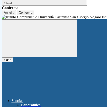
Chiudi
Conferma
Annulla
Conferma
Ist
close
Scuola
Panoramica