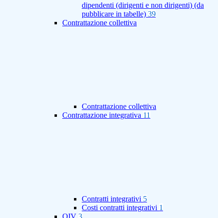
dipendenti (dirigenti e non dirigenti) (da
pubblicare in tabelle)
39
Contrattazione collettiva
Contrattazione collettiva
Contrattazione integrativa
11
Contratti integrativi
5
Costi contratti integrativi
1
OIV
3