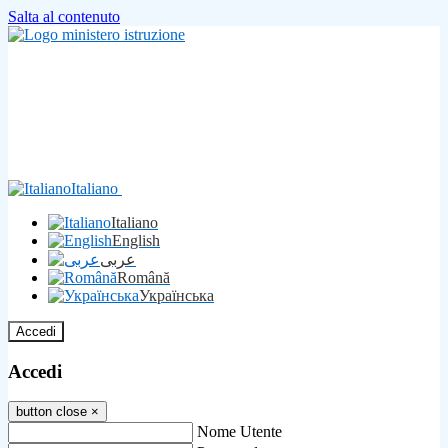
Salta al contenuto
Italiano
Italiano
English
عربى
Română
Українська
Accedi
Accedi
button close
×
Nome Utente