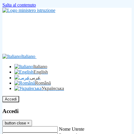
Salta al contenuto
Italiano
Italiano
English
عربى
Română
Українська
Accedi
Accedi
button close
×
Nome Utente