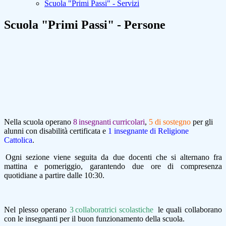
Scuola "Primi Passi" - Servizi
Scuola "Primi Passi" - Persone
Nella scuola operano
8 insegnanti curricolari
,
5 di sostegno
per gli
alunni con disabilità certificata e
1 insegnante di Religione
Cattolica
.
Ogni sezione viene seguita da due docenti che si alternano fra
mattina e pomeriggio, garantendo due ore di compresenza
quotidiane a partire dalle 10:30.
Nel pl
esso operano
3 col
la
boratrici scolastiche
le
quali collabora
no
con le insegnanti per il buon fu
n
zionamento della scuola.