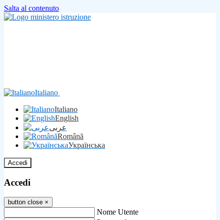
Salta al contenuto
Italiano
Italiano
English
عربى
Română
Українська
Accedi
Accedi
button close
×
Nome Utente