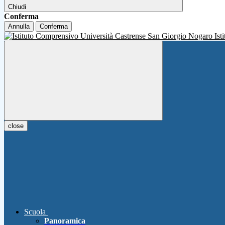
Chiudi
Conferma
Annulla
Conferma
Ist
close
Scuola
Panoramica