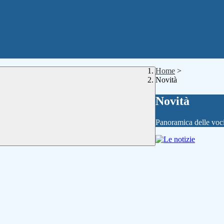
Home
>
Novità
Novità
Panoramica delle voc