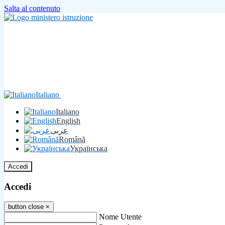
Salta al contenuto
Italiano
Italiano
English
عربى
Română
Українська
Accedi
Accedi
button close
×
Nome Utente