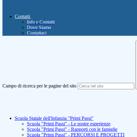
Contatti
Info e Contatti
Dove Siamo
Contattaci
Campo di ricerca per le pagine del sito
Scuola Statale dell'Infanzia "Primi Passi"
Scuola "Primi Passi" - Le nostre esperienze
Scuola "Primi Passi" - Rapporti con le famiglie
Scuola "Primi Passi" - PERCORSI E PROGETTI