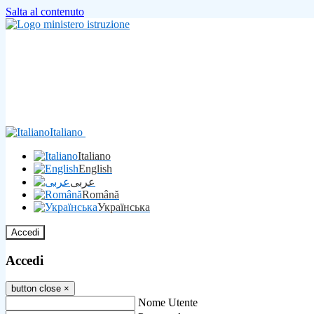
Salta al contenuto
Italiano
Italiano
English
عربى
Română
Українська
Accedi
Accedi
button close
×
Nome Utente