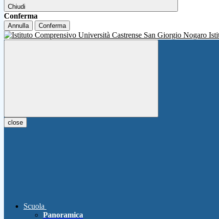
Chiudi
Conferma
Annulla
Conferma
Ist
close
Scuola
Panoramica