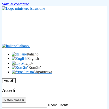
Salta al contenuto
Italiano
Italiano
English
عربى
Română
Українська
Accedi
Accedi
button close
×
Nome Utente