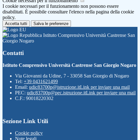
Cookie necessari per il funzionamento
I cookie necessari per il funzionamento non possono essere
disabilitati. È possibile consultare l'elenco nella pagina della cookie
policy.
Accetta tutti
Salva le preferenze
Istituto Comprensivo Università Castrense San
Giorgio Nogaro
Contatti
Istituto Comprensivo Università Castrense San Giorgio Nogaro
Via Giovanni da Udine, 7 - 33058 San Giorgio di Nogaro
Tel:
+39 0431621499
Email:
udic83700p@istruzione.it
Link per inviare una mail
PEC:
udic83700p@pec.istruzione.it
Link per inviare una mail
C.F.: 90018220302
Sezione Link Utili
Cookie policy
Note legali