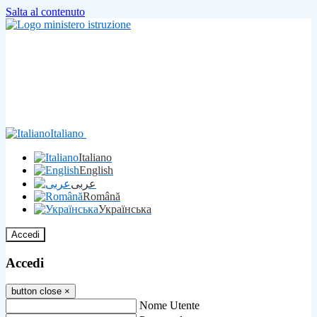
Salta al contenuto
Italiano
Italiano
English
عربى
Română
Українська
Accedi
Accedi
button close
×
Nome Utente