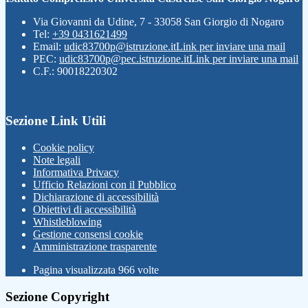
Via Giovanni da Udine, 7 - 33058 San Giorgio di Nogaro
Tel:
+39 0431621499
Email:
udic83700p@istruzione.it
Link per inviare una mail
PEC:
udic83700p@pec.istruzione.it
Link per inviare una mail
C.F.: 90018220302
Sezione Link Utili
Cookie policy
Note legali
Informativa Privacy
Ufficio Relazioni con il Pubblico
Dichiarazione di accessibilità
Obiettivi di accessibilità
Whistleblowing
Gestione consensi cookie
Amministrazione trasparente
Pagina visualizzata
966
volte
Sezione Copyright