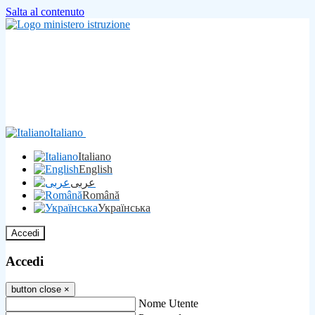
Salta al contenuto
Italiano
Italiano
English
عربى
Română
Українська
Accedi
Accedi
button close
×
Nome Utente