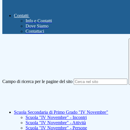
Contatti
Info e Contatti
Dove Siamo
Contattaci
Campo di ricerca per le pagine del sito
Scuola Secondaria di Primo Grado "IV Novembre"
Scuola "IV Novembre" - Incontri
Scuola "IV Novembre" - Attività
Scuola "IV Novembre" - Persone