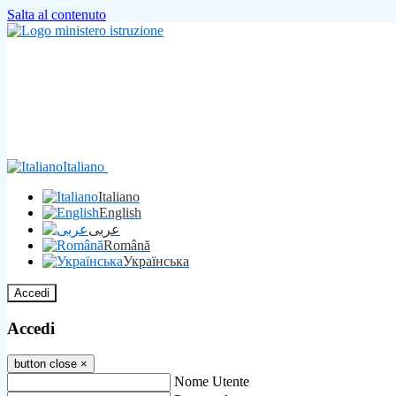
Salta al contenuto
Italiano
Italiano
English
عربى
Română
Українська
Accedi
Accedi
button close
×
Nome Utente