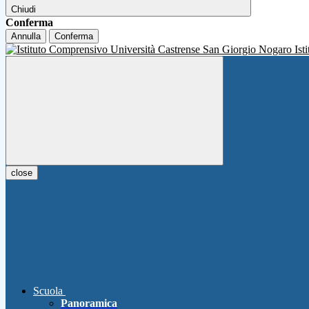
Chiudi
Conferma
Annulla
Conferma
Ist
close
Scuola
Panoramica