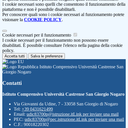
I cookie necessari sono quelli che consentono il funzionamento della
piattaforma e non è possibile disabilitarli.
Per conoscere quali sono i cookie necessari al funzionamento potete
visionare la
COOKIE POLICY
.
Cookie necessari per il funzionamento
I cookie necessari per il funzionamento non possono essere
disabilitati. È possibile consultare l'elenco nella pagina della cookie
policy.
Accetta tutti
Salva le preferenze
Istituto Comprensivo Università Castrense San
Giorgio Nogaro
Contatti
Istituto Comprensivo Università Castrense San Giorgio Nogaro
Via Giovanni da Udine, 7 - 33058 San Giorgio di Nogaro
Tel:
+39 0431621499
Email:
udic83700p@istruzione.it
Link per inviare una mail
PEC:
udic83700p@pec.istruzione.it
Link per inviare una mail
C.F.: 90018220302