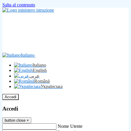
Salta al contenuto
Italiano
Italiano
English
عربى
Română
Українська
Accedi
Accedi
button close
×
Nome Utente