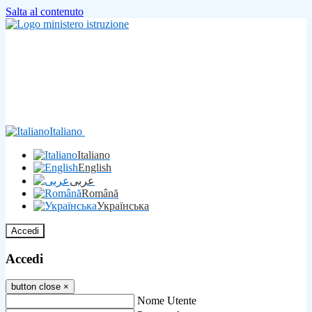
Salta al contenuto
Italiano
Italiano
English
عربى
Română
Українська
Accedi
Accedi
button close
×
Nome Utente