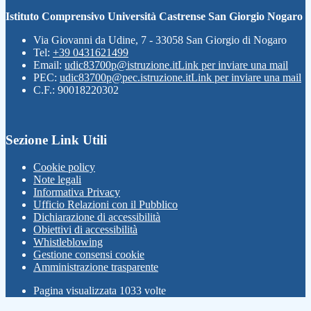
Istituto Comprensivo Università Castrense San Giorgio Nogaro
Via Giovanni da Udine, 7 - 33058 San Giorgio di Nogaro
Tel:
+39 0431621499
Email:
udic83700p@istruzione.it
Link per inviare una mail
PEC:
udic83700p@pec.istruzione.it
Link per inviare una mail
C.F.: 90018220302
Sezione Link Utili
Cookie policy
Note legali
Informativa Privacy
Ufficio Relazioni con il Pubblico
Dichiarazione di accessibilità
Obiettivi di accessibilità
Whistleblowing
Gestione consensi cookie
Amministrazione trasparente
Pagina visualizzata
1033
volte