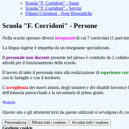
Scuola "F. Corridoni" - Spazi
Scuola "F. Corridoni" - Servizi
Filippo Corridoni - Note Biografiche
Scuola "F. Corridoni" - Persone
Nella scuola operano diversi
insegnanti
di cui 7 curricolari (1 part-ti
La lingua inglese è impartita da un insegnante specializzato.
Il
personale non docente
presente nel plesso è costituito da 2 collabo
attività per il funzionamento della scuola.
Il lavoro di tutto il personale mira alla realizzazione di
esperienze curr
con le famiglie e con il territorio.
L'
accoglienza
dei nuovi alunni, degli stranieri e dei disabili favorisc
dell'infanzia parrocchiale e la secondaria di primo grado.
Notizie
Questo sito o gli strumenti terzi da questo utilizzati si avvalgono di coo
Personalizza
Rifiuta tutti
i cookies
Accetta tutti
i cookies
Gestione cookie