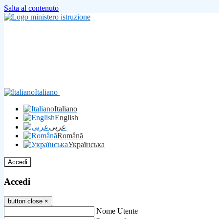
Salta al contenuto
Italiano
Italiano
English
عربى
Română
Українська
Accedi
Accedi
button close
×
Nome Utente