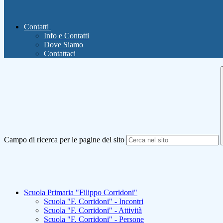
Contatti
Info e Contatti
Dove Siamo
Contattaci
Campo di ricerca per le pagine del sito
Scuola Primaria "Filippo Corridoni"
Scuola "F. Corridoni" - Incontri
Scuola "F. Corridoni" - Attività
Scuola "F. Corridoni" - Persone