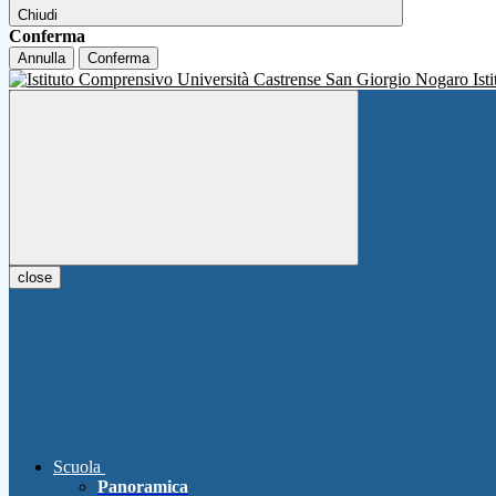
Chiudi
Conferma
Annulla
Conferma
Ist
close
Scuola
Panoramica