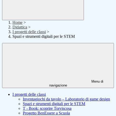
Home
>
Didattica
>
I progetti delle classi
>
Spazi e strumenti digitali per le STEM
Menu di
navigazione
I progetti delle classi
Inventagiochi da tavolo – Laboratorio di game design
Spazi e strumenti digitali per le STEM
T - Book: scoprire Torviscosa
Progetto BenEssere a Scuola