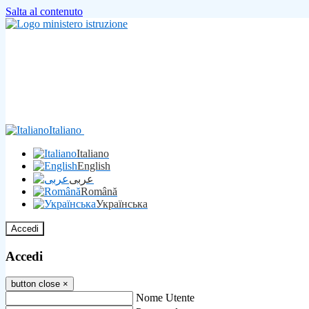
Salta al contenuto
Italiano
Italiano
English
عربى
Română
Українська
Accedi
Accedi
button close
×
Nome Utente