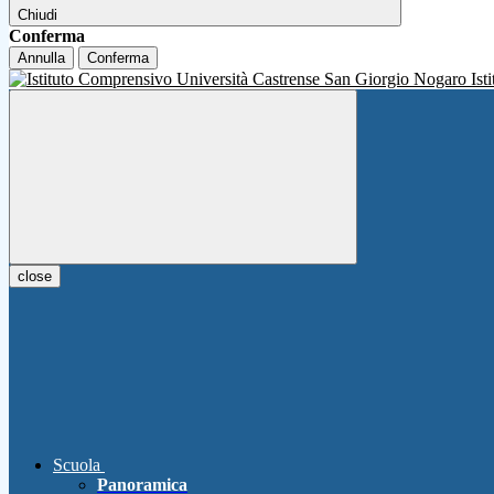
Chiudi
Conferma
Annulla
Conferma
Ist
close
Scuola
Panoramica