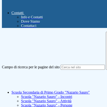
Contatti
Info e Contatti
Dove Siamo
Contattaci
Campo di ricerca per le pagine del sito
Scuola Secondaria di Primo Grado "Nazario Sauro"
Scuola "Nazario Sauro" - Incontri
Scuola "Nazario Sauro" - Attività
Scuola "Nazario Sauro" - Persone