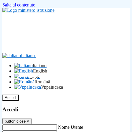
Salta al contenuto
Italiano
Italiano
English
عربى
Română
Українська
Accedi
Accedi
button close
×
Nome Utente