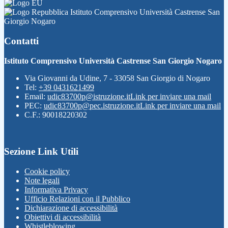
Istituto Comprensivo Università Castrense San
Giorgio Nogaro
Contatti
Istituto Comprensivo Università Castrense San Giorgio Nogaro
Via Giovanni da Udine, 7 - 33058 San Giorgio di Nogaro
Tel:
+39 0431621499
Email:
udic83700p@istruzione.it
Link per inviare una mail
PEC:
udic83700p@pec.istruzione.it
Link per inviare una mail
C.F.: 90018220302
Sezione Link Utili
Cookie policy
Note legali
Informativa Privacy
Ufficio Relazioni con il Pubblico
Dichiarazione di accessibilità
Obiettivi di accessibilità
Whistleblowing