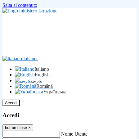
Salta al contenuto
Italiano
Italiano
English
عربى
Română
Українська
Accedi
Accedi
button close
×
Nome Utente