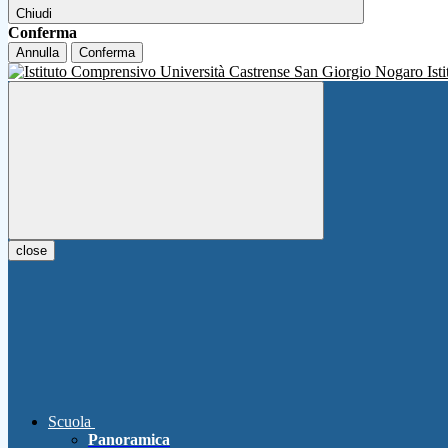
Chiudi
Conferma
Annulla
Conferma
Ist
close
Scuola
Panoramica