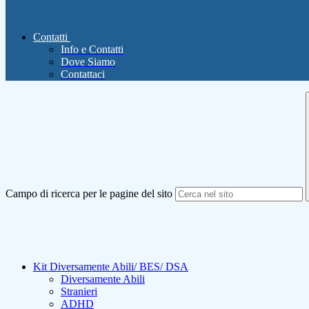
Contatti
Info e Contatti
Dove Siamo
Contattaci
Campo di ricerca per le pagine del sito
Kit Diversamente Abili/ BES/ DSA
Diversamente Abili
Stranieri
ADHD