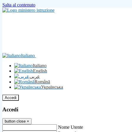
Salta al contenuto
Italiano
Italiano
English
عربى
Română
Українська
Accedi
Accedi
button close
×
Nome Utente