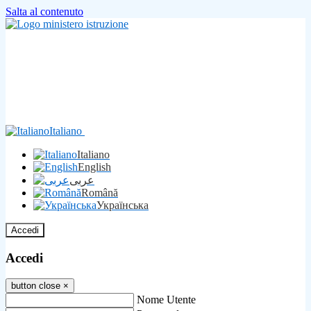
Salta al contenuto
Italiano
Italiano
English
عربى
Română
Українська
Accedi
Accedi
button close
×
Nome Utente