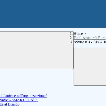
Home
>
Fondi strutturali Eu
Avviso n.3 - 10862 16
didattica e nell'organizzazione”
innovativi - SMART CLASS
ta al Disagio