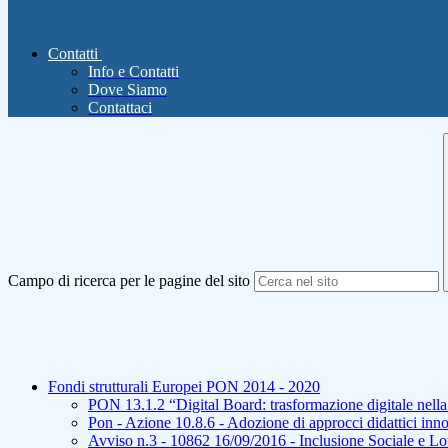
Contatti
Info e Contatti
Dove Siamo
Contattaci
Campo di ricerca per le pagine del sito
Fondi strutturali Europei PON 2014 - 2020
PON 13.1.2 “Digital Board: trasformazione digitale nella 
Pon - Azione 10.8.6 - Adozione di approcci didattici 
Avviso n.3 - 10862 16/09/2016 - Inclusione Sociale e Lot