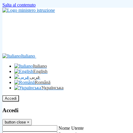
Salta al contenuto
Italiano
Italiano
English
عربى
Română
Українська
Accedi
Accedi
button close
×
Nome Utente