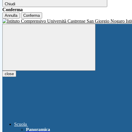
Chiudi
Conferma
Annulla
Conferma
Ist
close
Scuola
Panoramica